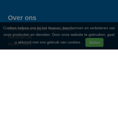
Over ons
Cookies helpen ons bij het leveren, beschermen en verbeteren van
Richard van Alphen Tweewielers
onze producten en diensten. Door onze website te gebruiken, gaat
Kerkstraat 106
u akkoord met ons gebruik van cookies.
Sluiten
6006KS
Weert
Telefoon:
+31-495-532731
E-mail:
info@richardvanalphen.nl
BTW: NL003218471B71
KvK: KvK 77637496
Openingstijden
Gesloten
Maandag
09:00 - 18:00
Dinsdag
09:00 - 18:00
Woensdag