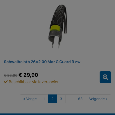
Schwalbe btb 26x2.00 Mar G Guard R zw
€ 29,90
€ 33,90
Beschikbaar via leverancier
« Vorige
1
2
3
...
63
Volgende »