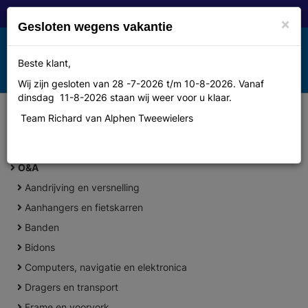
×
Gesloten wegens vakantie
Toggle
Beste klant,
MENU
navigation
Wij zijn gesloten van 28 -7-2026 t/m 10-8-2026. Vanaf
dinsdag 11-8-2026 staan wij weer voor u klaar.
Team Richard van Alphen Tweewielers
+
CATEGORIEËN
O&A
Aandrijving en versnelling
Aanhangers en fietskarren
Banden
Bidons
Computers, navigatie en elektronica
Dragers en transport
Frame en voorvork