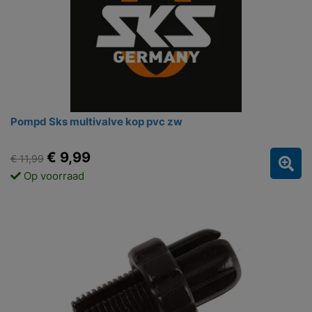
Pompd Sks multivalve kop pvc zw
€ 9,99
€ 11,99
Op voorraad