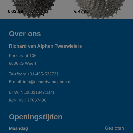
€ 62,99
€ 47,95
Over ons
Richard van Alphen Tweewielers
Kerkstraat 106
6006KS
Weert
Telefoon:
+31-495-532731
E-mail:
info@richardvanalphen.nl
BTW: NL003218471B71
KvK: KvK 77637496
Openingstijden
Gesloten
Maandag