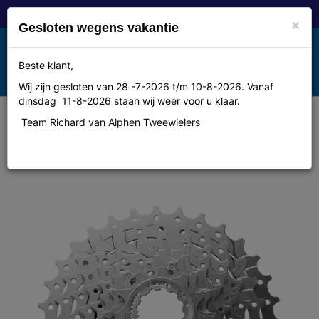
×
Gesloten wegens vakantie
Toggle
Beste klant,
MENU
navigation
Wij zijn gesloten van 28 -7-2026 t/m 10-8-2026. Vanaf
dinsdag 11-8-2026 staan wij weer voor u klaar.
Team Richard van Alphen Tweewielers
Shimano Shim.cassette HG 400-9
11-32 9v. zilv