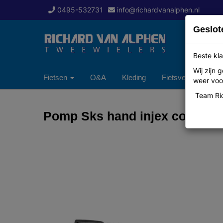
0495-532731
info@richardvanalphen.nl
Geslot
Beste kla
Wij zijn
Fietsen
O&A
Kleding
Fietsverzekering
weer voor
Team Ric
Pomp Sks hand injex control 