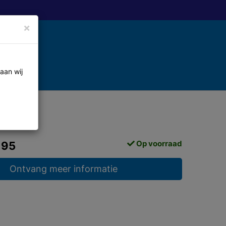
×
aan wij
Op voorraad
,95
Ontvang meer informatie