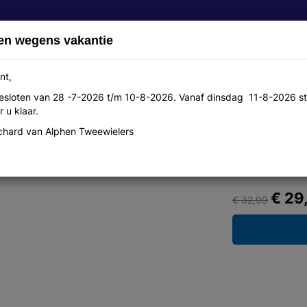
en wegens vakantie
nt,
 gesloten van 28 -7-2026 t/m 10-8-2026. Vanaf dinsdag 11-8-2026 st
Over ons
Aanbiedingen
Werkplaats
Contact
 u klaar.
hard van Alphen Tweewielers
alm m/meter zi
€ 29
€ 32,99