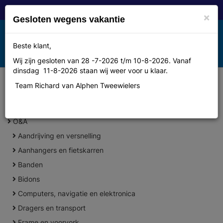
×
Gesloten wegens vakantie
Toggle
Beste klant,
MENU
navigation
Wij zijn gesloten van 28 -7-2026 t/m 10-8-2026. Vanaf
dinsdag 11-8-2026 staan wij weer voor u klaar.
Team Richard van Alphen Tweewielers
+
CATEGORIEËN
O&A
Aandrijving en versnelling
Aanhangers en fietskarren
Banden
Bidons
Computers, navigatie en elektronica
Dragers en transport
Frame en voorvork