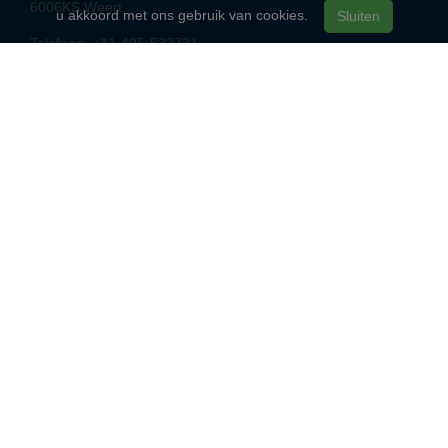
6006KS
Weert
u akkoord met ons gebruik van cookies.
Sluiten
Telefoon:
+31-495-532731
E-mail:
info@richardvanalphen.nl
BTW: NL003218471B71
KvK: KvK 77637496
Openingstijden
Gesloten
Maandag
09:00 - 18:00
Dinsdag
09:00 - 18:00
Woensdag
09:00 - 18:00
Donderdag
09:00 - 18:00
Vrijdag
09:00 - 16:00
Zaterdag
Gesloten
Zondag