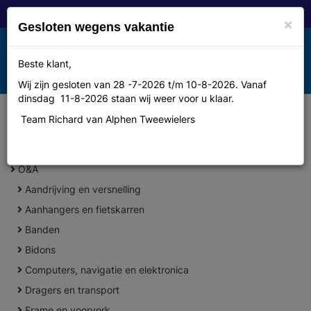
×
Gesloten wegens vakantie
Toggle
Beste klant,
MENU
navigation
Wij zijn gesloten van 28 -7-2026 t/m 10-8-2026. Vanaf
dinsdag 11-8-2026 staan wij weer voor u klaar.
Team Richard van Alphen Tweewielers
+
CATEGORIEËN
O&A
Aandrijving en versnelling
Aanhangers en fietskarren
Banden
Bidons
Computers, navigatie en elektronica
Dragers en transport
Frame en voorvork