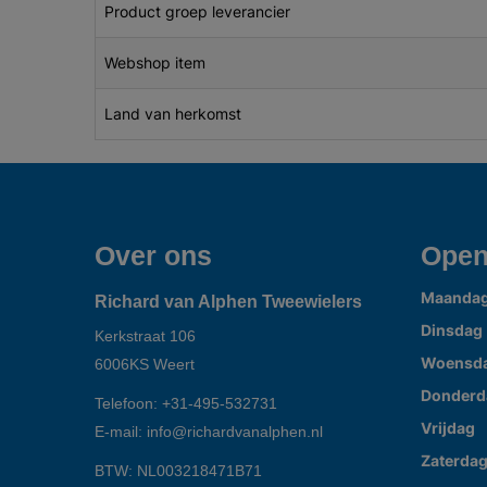
Product groep leverancier
Webshop item
Land van herkomst
Over ons
Open
Maanda
Richard van Alphen Tweewielers
Dinsdag
Kerkstraat 106
Woensd
6006KS
Weert
Donderd
Telefoon:
+31-495-532731
Vrijdag
E-mail:
info@richardvanalphen.nl
Zaterda
BTW: NL003218471B71