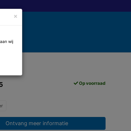
×
aan wij
Op voorraad
5
er
Ontvang meer informatie