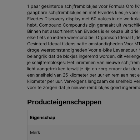
1 paar gesinterde schijfremblokjes voor Formula Oro (K18
gangbare schijfremblokjes en met Elvedes kies je voor 
Elvedes Discovery display met 60 vakjes in de werkplaa
hebt. Compound Compounds zijn gemaakt uit verschille
Binnen het assortiment van Elvedes is er keuze uit dr
elke fiets en iedere weerconditie. Organisch Ideaal ti
Gesinterd Ideaal tijdens natte omstandigheden Voor MTB
droge weersomstandigheden Voor e-bike Levensduur N
belangrijk dat de blokjes ingeremd worden, dit verlen
je schijfremblokjes: Het inremmen van nieuwe schijfre
licht aangetrokken terwijl je rijd en zorg ervoor dat d
een snelheid van 25 kilometer per uur en rem aan het e
kilometer per uur. Vervolgens langzaam de snelheid verho
voor te zorgen dat je nieuwe remblokjes goed ingeremd
Producteigenschappen
Eigenschap
Merk