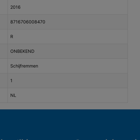
2016
8716706008470
R
ONBEKEND
Schijfremmen
1
NL