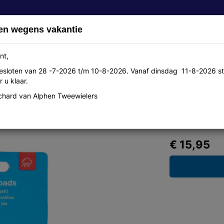
en wegens vakantie
nt,
 gesloten van 28 -7-2026 t/m 10-8-2026. Vanaf dinsdag 11-8-2026 st
Over ons
Aanbiedingen
Werkplaats
Contact
 u klaar.
hard van Alphen Tweewielers
a oro ds a 2
€ 15,95