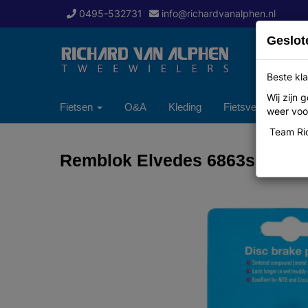
0495-532731
info@richardvanalphen.nl
Geslot
Beste kla
Wij zijn
Fietsen
O&A
Kleding
Fietsverzekering
weer voor
Team Ric
Remblok Elvedes 6863s formul