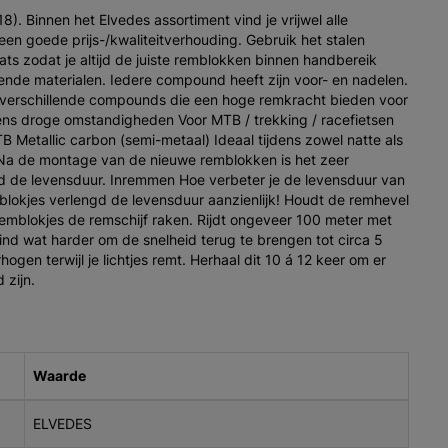
). Binnen het Elvedes assortiment vind je vrijwel alle
een goede prijs-/kwaliteitverhouding. Gebruik het stalen
ts zodat je altijd de juiste remblokken binnen handbereik
nde materialen. Iedere compound heeft zijn voor- en nadelen.
ie verschillende compounds die een hoge remkracht bieden voor
jdens droge omstandigheden Voor MTB / trekking / racefietsen
 Metallic carbon (semi-metaal) Ideaal tijdens zowel natte als
a de montage van de nieuwe remblokken is het zeer
gd de levensduur. Inremmen Hoe verbeter je de levensduur van
mblokjes verlengd de levensduur aanzienlijk! Houdt de remhevel
e remblokjes de remschijf raken. Rijdt ongeveer 100 meter met
ind wat harder om de snelheid terug te brengen tot circa 5
gen terwijl je lichtjes remt. Herhaal dit 10 á 12 keer om er
 zijn.
Waarde
ELVEDES