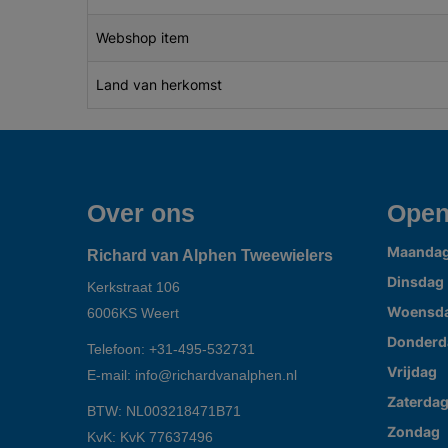
Webshop item
Land van herkomst
Over ons
Open
Maanda
Richard van Alphen Tweewielers
Dinsdag
Kerkstraat 106
Woensd
6006KS
Weert
Donderd
Telefoon:
+31-495-532731
Vrijdag
E-mail:
info@richardvanalphen.nl
Zaterda
BTW: NL003218471B71
Zondag
KvK: KvK 77637496