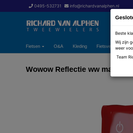
0495-532731
info@richardvanalphen.nl
Geslot
Beste kla
Wij zijn
Fietsen
O&A
Kleding
Fietsverzekering
weer voor
Team Ric
Wowow Reflectie ww magnetlig