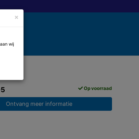
×
aan wij
Op voorraad
95
Ontvang meer informatie