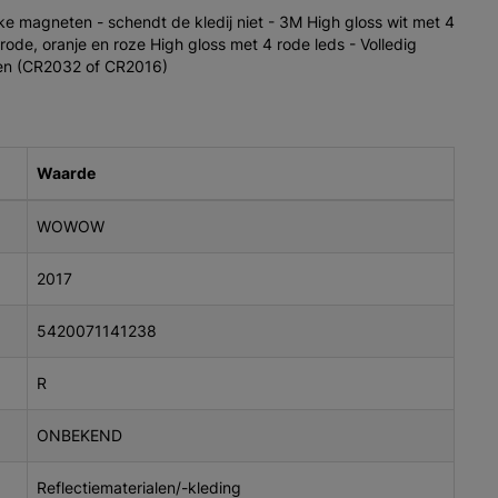
e magneten - schendt de kledij niet - 3M High gloss wit met 4
rode, oranje en roze High gloss met 4 rode leds - Volledig
ijen (CR2032 of CR2016)
Waarde
WOWOW
2017
5420071141238
R
ONBEKEND
Reflectiematerialen/-kleding