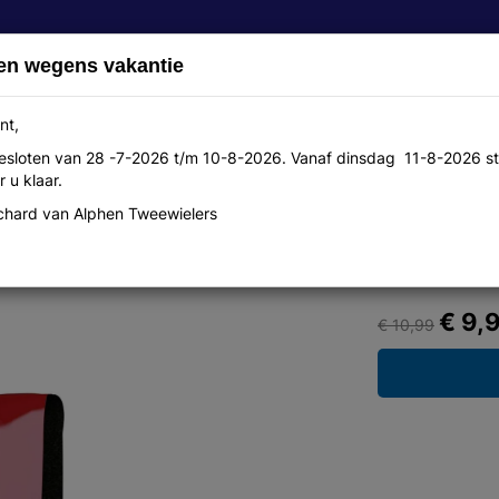
en wegens vakantie
nt,
 gesloten van 28 -7-2026 t/m 10-8-2026. Vanaf dinsdag 11-8-2026 st
Over ons
Aanbiedingen
Werkplaats
Contact
 u klaar.
hard van Alphen Tweewielers
ht m/rode led rood
€ 9,
€ 10,99