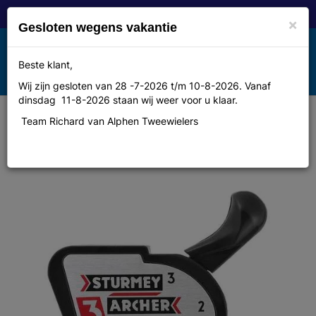
×
Gesloten wegens vakantie
Toggle
Beste klant,
MENU
navigation
Wij zijn gesloten van 28 -7-2026 t/m 10-8-2026. Vanaf
dinsdag 11-8-2026 staan wij weer voor u klaar.
Team Richard van Alphen Tweewielers
Sturmey archer Naafd sa hsj762
versteller 3v oud