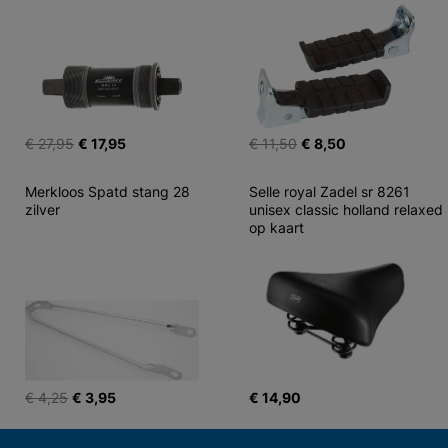
€ 27,95
€ 17,95
€ 11,50
€ 8,50
Merkloos Spatd stang 28 
Selle royal Zadel sr 8261 
zilver
unisex classic holland relaxed 
op kaart
€ 4,25
€ 3,95
€ 14,90