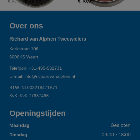
€ 47,90
€ 26,95
€ 18,95
Over ons
Richard van Alphen Tweewielers
Kerkstraat 106
6006KS
Weert
Telefoon:
+31-495-532731
E-mail:
info@richardvanalphen.nl
BTW: NL003218471B71
KvK: KvK 77637496
Openingstijden
Gesloten
Maandag
09:00 - 18:00
Dinsdag