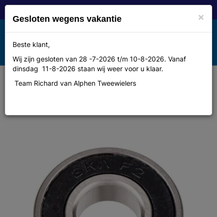
×
Gesloten wegens vakantie
Toggle
Beste klant,
MENU
navigation
Wij zijn gesloten van 28 -7-2026 t/m 10-8-2026. Vanaf
dinsdag 11-8-2026 staan wij weer voor u klaar.
Team Richard van Alphen Tweewielers
Dt swiss Naafd dt kogellager 6001
12x28x8