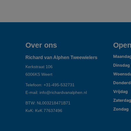
Over ons
Open
Maanda
Richard van Alphen Tweewielers
Dinsdag
Kerkstraat 106
Woensd
6006KS
Weert
Donderd
Telefoon:
+31-495-532731
Vrijdag
E-mail:
info@richardvanalphen.nl
Zaterda
BTW: NL003218471B71
Zondag
KvK: KvK 77637496