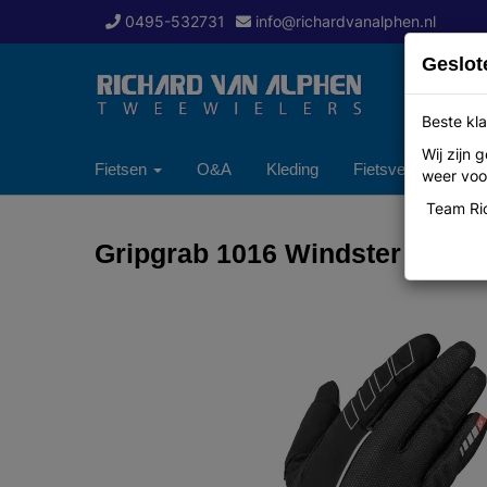
0495-532731
info@richardvanalphen.nl
Geslot
Beste kla
Wij zijn
Fietsen
O&A
Kleding
Fietsverzekering
weer voor
Team Ric
Gripgrab 1016 Windster M