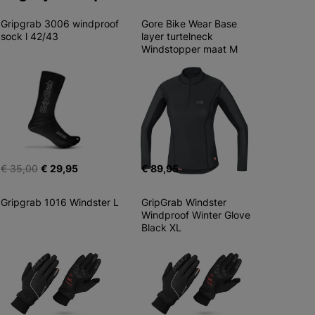
Gripgrab 3006 windproof 
Gore Bike Wear Base 
sock l 42/43
layer turtelneck 
Windstopper maat M
€ 35,00
€ 29,95
€ 89,95
Gripgrab 1016 Windster L
GripGrab Windster 
Windproof Winter Glove 
Black XL