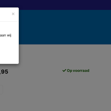
×
aan wij
Op voorraad
,95