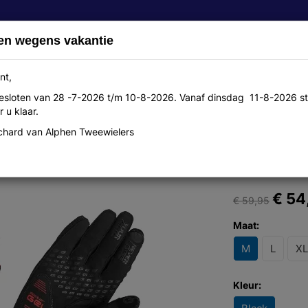
en wegens vakantie
nt,
 gesloten van 28 -7-2026 t/m 10-8-2026. Vanaf dinsdag 11-8-2026 st
Over ons
Aanbiedingen
Werkplaats
Contact
 u klaar.
hard van Alphen Tweewielers
€ 54
€ 59,95
Maat:
M
L
XL
Kleur: