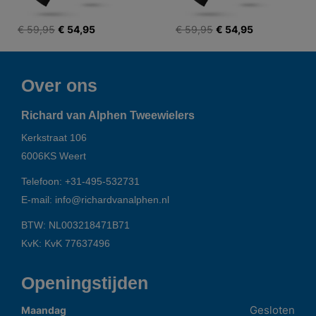
€ 59,95
€ 54,95
€ 59,95
€ 54,95
Over ons
Richard van Alphen Tweewielers
Kerkstraat 106
6006KS
Weert
Telefoon:
+31-495-532731
E-mail:
info@richardvanalphen.nl
BTW: NL003218471B71
KvK: KvK 77637496
Openingstijden
Gesloten
Maandag