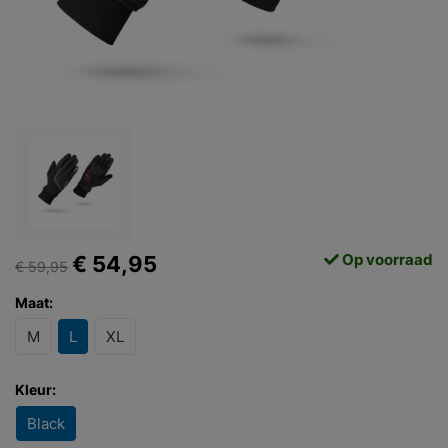
Op voorraad
€ 54,95
€ 59,95
Maat:
M
L
XL
Kleur:
Black