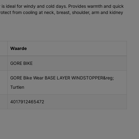
r is ideal for windy and cold days. Provides warmth and quick
ct from cooling at neck, breast, shoulder, arm and kidney
Waarde
GORE BIKE
GORE Bike Wear BASE LAYER WINDSTOPPER&reg;
Turtlen
4017912465472