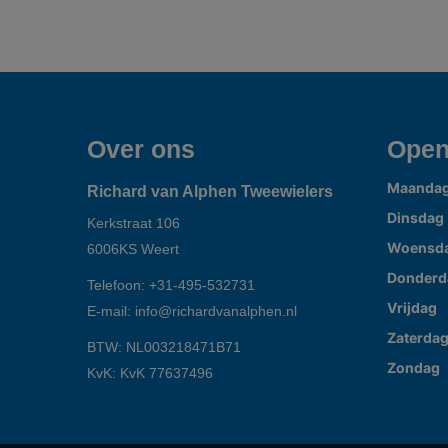
Over ons
Open
Maanda
Richard van Alphen Tweewielers
Dinsdag
Kerkstraat 106
Woensd
6006KS
Weert
Donderd
Telefoon:
+31-495-532731
Vrijdag
E-mail:
info@richardvanalphen.nl
Zaterda
BTW: NL003218471B71
Zondag
KvK: KvK 77637496