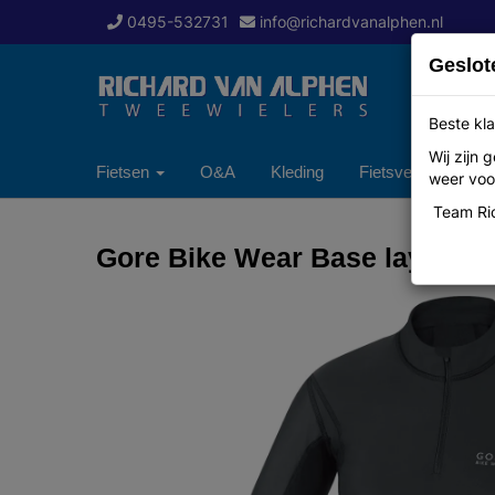
0495-532731
info@richardvanalphen.nl
Geslot
Beste kla
Wij zijn
Fietsen
O&A
Kleding
Fietsverzekering
weer voor
Team Ric
Gore Bike Wear Base layer tu