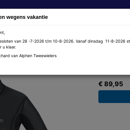
en wegens vakantie
nt,
 gesloten van 28 -7-2026 t/m 10-8-2026. Vanaf dinsdag 11-8-2026 st
Over ons
Aanbiedingen
Werkplaats
Contact
 u klaar.
hard van Alphen Tweewielers
rtelneck Windstopper maat M
€ 89,95