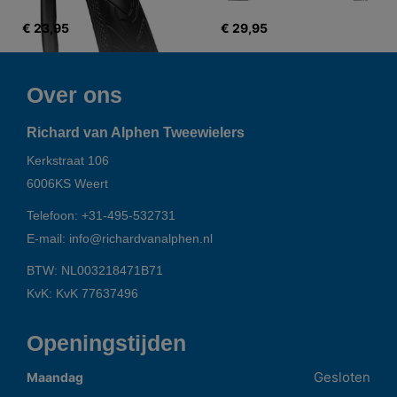
€ 23,95
€ 29,95
Over ons
Richard van Alphen Tweewielers
Kerkstraat 106
6006KS
Weert
Telefoon:
+31-495-532731
E-mail:
info@richardvanalphen.nl
BTW: NL003218471B71
KvK: KvK 77637496
Openingstijden
Gesloten
Maandag