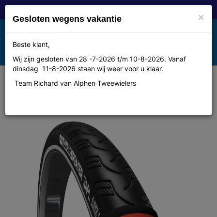
×
Gesloten wegens vakantie
Toggle
Beste klant,
MENU
navigation
Wij zijn gesloten van 28 -7-2026 t/m 10-8-2026. Vanaf
dinsdag 11-8-2026 staan wij weer voor u klaar.
Team Richard van Alphen Tweewielers
Cheng shin tyre Bub CST 47-622
C1838 Breaker zwart 28x1.75 zwart