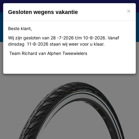
×
Gesloten wegens vakantie
Toggle
Beste klant,
MENU
navigation
Wij zijn gesloten van 28 -7-2026 t/m 10-8-2026. Vanaf
dinsdag 11-8-2026 staan wij weer voor u klaar.
Team Richard van Alphen Tweewielers
Continental Bub 28x13/8 co 37-622
r contact 2 zw