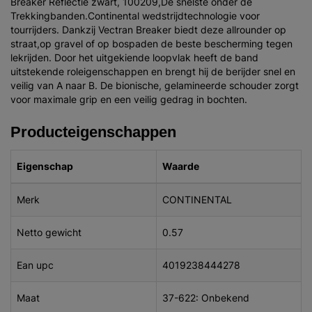
Breaker Reflectie zwart, 100209,De snelste onder de
Trekkingbanden.Continental wedstrijdtechnologie voor
tourrijders. Dankzij Vectran Breaker biedt deze allrounder op
straat,op gravel of op bospaden de beste bescherming tegen
lekrijden. Door het uitgekiende loopvlak heeft de band
uitstekende roleigenschappen en brengt hij de berijder snel en
veilig van A naar B. De bionische, gelamineerde schouder zorgt
voor maximale grip en een veilig gedrag in bochten.
Producteigenschappen
Eigenschap
Waarde
Merk
CONTINENTAL
Netto gewicht
0.57
Ean upc
4019238444278
Maat
37-622: Onbekend