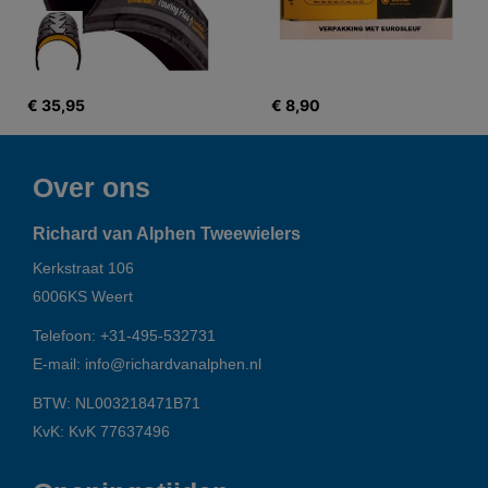
€ 35,95
€ 8,90
Over ons
Richard van Alphen Tweewielers
Kerkstraat 106
6006KS
Weert
Telefoon:
+31-495-532731
E-mail:
info@richardvanalphen.nl
BTW: NL003218471B71
KvK: KvK 77637496