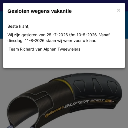
×
Gesloten wegens vakantie
Toggle
Beste klant,
MENU
navigation
Wij zijn gesloten van 28 -7-2026 t/m 10-8-2026. Vanaf
dinsdag 11-8-2026 staan wij weer voor u klaar.
Team Richard van Alphen Tweewielers
Continental btb Super Sport Plus
700 x 25 zw