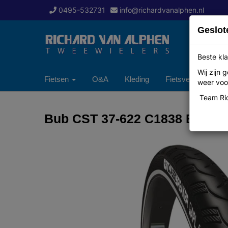
0495-532731
info@richardvanalphen.nl
Geslot
Beste kla
Wij zijn
Fietsen
O&A
Kleding
Fietsverzekering
weer voor
Team Ric
Bub CST 37-622 C1838 Breaker