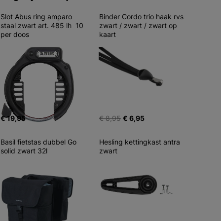
Slot Abus ring amparo 
Binder Cordo trio haak rvs 
staal zwart art. 485 lh  10 
zwart / zwart / zwart op 
per doos
kaart
€ 19,95
€ 8,95
€ 6,95
Basil fietstas dubbel Go 
Hesling kettingkast antra 
solid zwart 32l
zwart