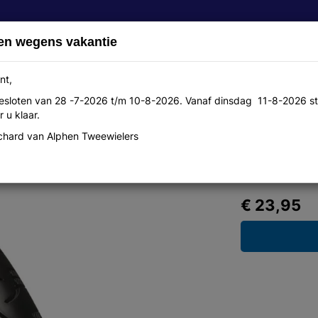
en wegens vakantie
nt,
 gesloten van 28 -7-2026 t/m 10-8-2026. Vanaf dinsdag 11-8-2026 st
Over ons
Aanbiedingen
Werkplaats
Contact
 u klaar.
hard van Alphen Tweewielers
 zwart 28x1 3/8 zwart
€ 23,95