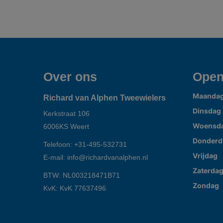
Over ons
Open
Maanda
Richard van Alphen Tweewielers
Dinsdag
Kerkstraat 106
Woensd
6006KS
Weert
Donderd
Telefoon:
+31-495-532731
Vrijdag
E-mail:
info@richardvanalphen.nl
Zaterda
BTW: NL003218471B71
Zondag
KvK: KvK 77637496