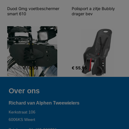
Duod Gmg voetbeschermer 
Polisport a zitje Bubbly 
smart 610
drager bev
€ 10,95
€ 10,50
€ 55,95
Over ons
Richard van Alphen Tweewielers
Kerkstraat 106
6006KS
Weert