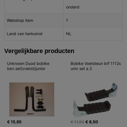
onderd
Webshop item
1
Land van herkomst
NL
Vergelijkbare producten
Unknown Duod bobike 
Bobike Voetsteun brf 1112s 
bev.set(voetst)junior
univ set a 2
€ 15,95
€ 11,50
€ 8,50