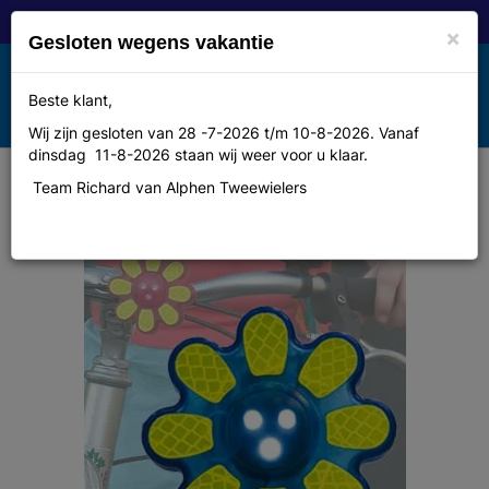
×
Gesloten wegens vakantie
Toggle
Beste klant,
MENU
navigation
Wij zijn gesloten van 28 -7-2026 t/m 10-8-2026. Vanaf
dinsdag 11-8-2026 staan wij weer voor u klaar.
Team Richard van Alphen Tweewielers
Wowow v licht led flower 3M bl