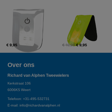
€ 9,95
€ 10,99
€ 9,95
Over ons
Richard van Alphen Tweewielers
Kerkstraat 106
6006KS
Weert
Telefoon:
+31-495-532731
E-mail:
info@richardvanalphen.nl