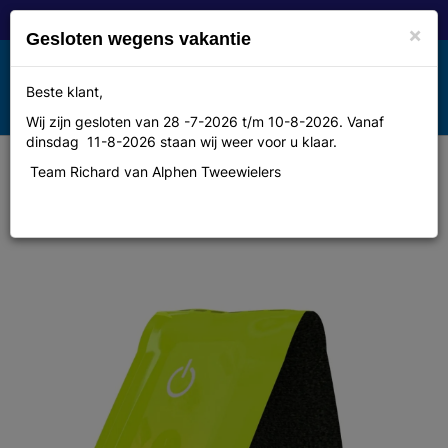
×
Gesloten wegens vakantie
Toggle
Beste klant,
MENU
navigation
Wij zijn gesloten van 28 -7-2026 t/m 10-8-2026. Vanaf
dinsdag 11-8-2026 staan wij weer voor u klaar.
Team Richard van Alphen Tweewielers
Wowow Reflectie ww magnetlight
m/rode led geel