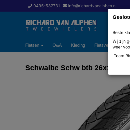
0495-532731
info@richardvanalphen.nl
Geslot
Beste kla
Wij zijn
Fietsen
O&A
Kleding
Fietsverzekering
weer voor
Team Ric
Schwalbe Schw btb 26x1 3/8 M