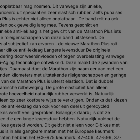
h onplatbaar mag noemen. Dit vanwege zijn unieke,
briceerd uit speciaal en zeer elastisch rubber. Zelfs punaises
lus is echter niet alleen onplatbaar . De band rolt nu ook
wanden ook geweldig lang mee. Tevens geschikt en
 unieke anti-leklaag is het gewicht van de Marathon Plus iets
 de roleigenschappen van deze band uitstekend. De
s al subjectief kan ervaren - de nieuwe Marathon Plus rolt
aar dikke anti-leklaag Langere levensduur De originele
udering door weersinvloeden of tegen overbelasting vanwege
nti-Aging technologie ontwikkeld. Deze maakt de zijwanden van
tjes. Daarnaast doet de Marathon zijn naam eer aan met een
nden kilometers met uitstekende rijeigenschappen en geringe
 van de Marathon Plus is uiterst elastisch. Dat is dubbel
amische rolbeweging. De grote elasticiteit kan alleen
te hoeveelheid natuurlijk rubber verwerkt is. Natuurlijk
alleen op zeer kostbare wijze te verkrijgen. Ondanks dat kiezen
t de anti-leklaag dan ook voor een deel uit gerecycled
ikes wordt veel gesproken. Belangrijk daarbij is dat ze
en die een lange levensduur hebben. Natuurlijk voldoet de
ikes gesteld worden. Dit geldt niet alleen voor E-bikes met
us is in alle gangbare maten met het Europese keurmerk
e maten hebben het ECE-R75 keurmerk: 47-406, 47-599, 37-