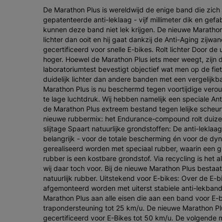
De Marathon Plus is wereldwijd de enige band die zic
gepatenteerde anti-leklaag - vijf millimeter dik en gefa
kunnen deze band niet lek krijgen. De nieuwe Marathon P
lichter dan ooit en hij gaat dankzij de Anti-Aging zij
gecertificeerd voor snelle E-bikes. Rolt lichter Door de
hoger. Hoewel de Marathon Plus iets meer weegt, zijn
laboratoriumtest bevestigt objectief wat men op de fiet
duidelijk lichter dan andere banden met een vergelijkb
Marathon Plus is nu beschermd tegen voortijdige vero
te lage luchtdruk. Wij hebben namelijk een speciale A
de Marathon Plus extreem bestand tegen lelijke scheur
nieuwe rubbermix: het Endurance-compound rolt duize
slijtage Spaart natuurlijke grondstoffen: De anti-leklaag
belangrijk - voor de totale bescherming én voor de dyn
gerealiseerd worden met speciaal rubber, waarin een gro
rubber is een kostbare grondstof. Via recycling is het 
wij daar toch voor. Bij de nieuwe Marathon Plus bestaa
natuurlijk rubber. Uitstekend voor E-bikes: Over de E-b
afgemonteerd worden met uiterst stabiele anti-lekband
Marathon Plus aan alle eisen die aan een band voor E-b
trapondersteuning tot 25 km/u. De nieuwe Marathon Pl
gecertificeerd voor E-Bikes tot 50 km/u. De volgend