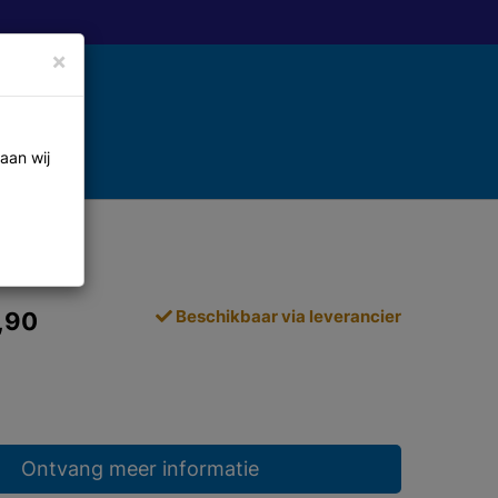
×
aan wij
Beschikbaar via leverancier
,90
Ontvang meer informatie