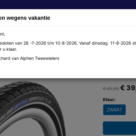
en wegens vakantie
nt,
 gesloten van 28 -7-2026 t/m 10-8-2026. Vanaf dinsdag 11-8-2026 st
Over ons
Aanbiedingen
Werkplaats
Contact
 u klaar.
hard van Alphen Tweewielers
ar plus R zw
€ 39
€ 45,90
Kleur:
ZWART