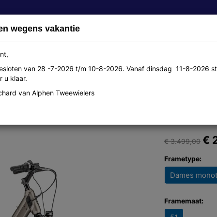
en wegens vakantie
nt,
 gesloten van 28 -7-2026 t/m 10-8-2026. Vanaf dinsdag 11-8-2026 st
Over ons
Aanbiedingen
Werkplaats
Contact
 u klaar.
hard van Alphen Tweewielers
 500Wh Dames monotube Sand 51cm 
€ 
€ 3.499,00
Frametype:
Dames mono
Framemaat: