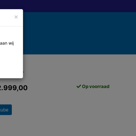
×
aan wij
L 2024
Op voorraad
2.999,00
tube