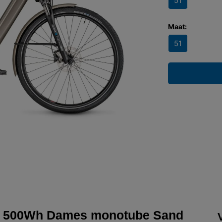
51
Maat:
51
N 500Wh Dames monotube Sand