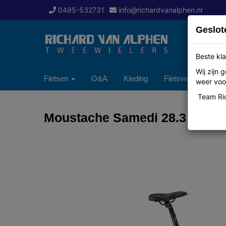
0495-532731
info@richardvanalphen.nl
Geslot
Beste kla
Wij zijn
Fietsen
O&A
Kleding
Fietsverzekering
weer voor
Team Ric
Moustache Samedi 28.3 OPEN