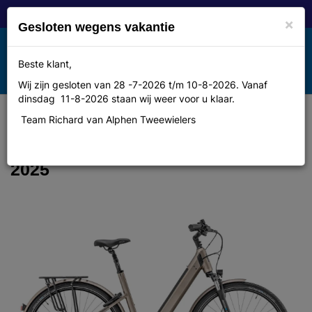
×
Gesloten wegens vakantie
Toggle
Beste klant,
MENU
navigation
Wij zijn gesloten van 28 -7-2026 t/m 10-8-2026. Vanaf
dinsdag 11-8-2026 staan wij weer voor u klaar.
Team Richard van Alphen Tweewielers
Moustache Samedi 28.2 Open
Dames monotube Titanium 51cm L
2025