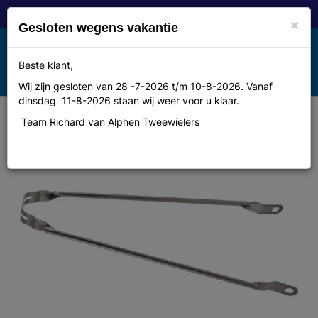
×
Gesloten wegens vakantie
Toggle
Beste klant,
MENU
navigation
Wij zijn gesloten van 28 -7-2026 t/m 10-8-2026. Vanaf
dinsdag 11-8-2026 staan wij weer voor u klaar.
Team Richard van Alphen Tweewielers
Merkloos Spatbordstang 28sp grijs
hb p/stuk zilver