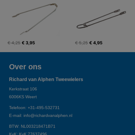
€ 4,25
€ 3,95
€ 5,25
€ 4,95
Over ons
Richard van Alphen Tweewielers
Kerkstraat 106
6006KS
Weert
Telefoon:
+31-495-532731
E-mail:
info@richardvanalphen.nl
BTW: NL003218471B71
KvK: KvK 77637496