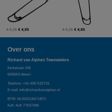
€ 5,25
€ 4,95
€ 5,25
€ 4,95
Over ons
Richard van Alphen Tweewielers
Kerkstraat 106
6006KS
Weert
Telefoon:
+31-495-532731
E-mail:
info@richardvanalphen.nl
BTW: NL003218471B71
KvK: KvK 77637496