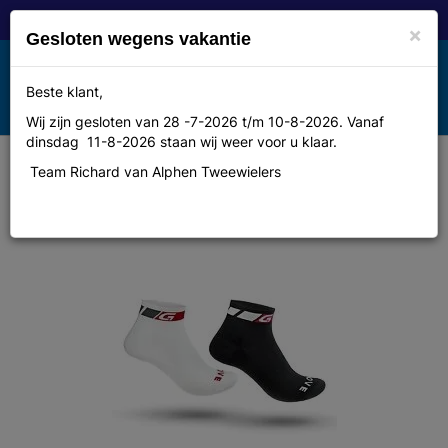
×
Gesloten wegens vakantie
Toggle
Beste klant,
MENU
navigation
Wij zijn gesloten van 28 -7-2026 t/m 10-8-2026. Vanaf
dinsdag 11-8-2026 staan wij weer voor u klaar.
Team Richard van Alphen Tweewielers
Gripgrab Sock, cycling Low Cut
Sock, White, M, 41-44