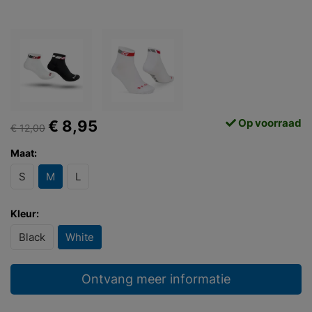
Op voorraad
€ 8,95
€ 12,00
Maat:
S
M
L
Kleur:
Black
White
Ontvang meer informatie