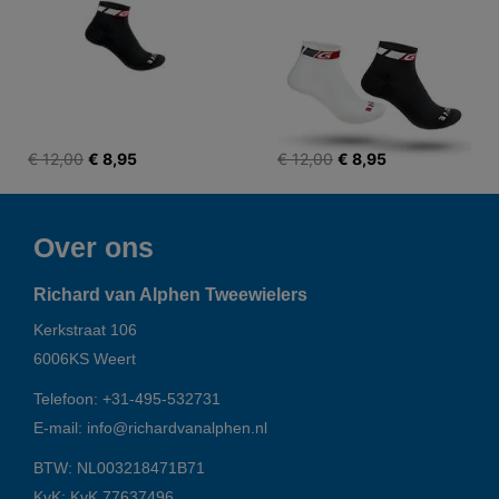
€ 12,00
€ 8,95
€ 12,00
€ 8,95
Over ons
Richard van Alphen Tweewielers
Kerkstraat 106
6006KS
Weert
Telefoon:
+31-495-532731
E-mail:
info@richardvanalphen.nl
BTW: NL003218471B71
KvK: KvK 77637496