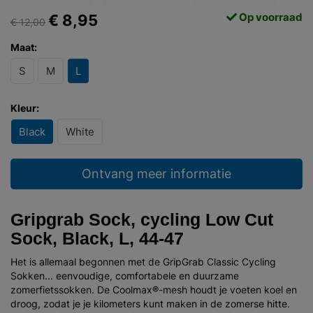
Op voorraad
€ 8,95
€ 12,00
Maat:
S
M
L
Kleur:
Black
White
Ontvang meer informatie
Gripgrab Sock, cycling Low Cut
Sock, Black, L, 44-47
Het is allemaal begonnen met de GripGrab Classic Cycling
Sokken... eenvoudige, comfortabele en duurzame
zomerfietssokken. De Coolmax®-mesh houdt je voeten koel en
droog, zodat je je kilometers kunt maken in de zomerse hitte.