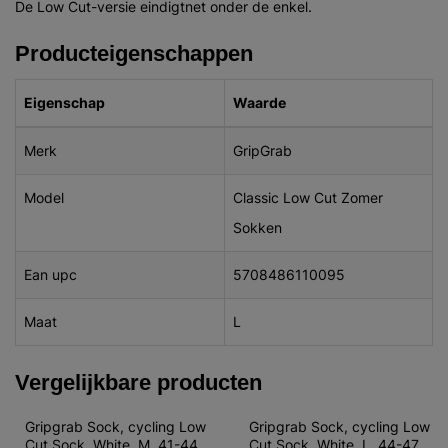
De Low Cut-versie eindigtnet onder de enkel.
Producteigenschappen
Eigenschap
Waarde
Merk
GripGrab
Model
Classic Low Cut Zomer
Sokken
Ean upc
5708486110095
Maat
L
Vergelijkbare producten
Gripgrab Sock, cycling Low 
Gripgrab Sock, cycling Low 
Cut Sock, White, M, 41-44
Cut Sock, White, L, 44-47