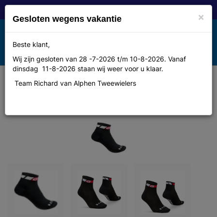
×
Gesloten wegens vakantie
Toggle
Beste klant,
MENU
navigation
Wij zijn gesloten van 28 -7-2026 t/m 10-8-2026. Vanaf
dinsdag 11-8-2026 staan wij weer voor u klaar.
Team Richard van Alphen Tweewielers
Gripgrab Sock, cycling Low Cut
Sock, Black, L, 44-47