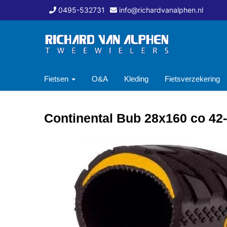
0495-532731
info@richardvanalphen.nl
Fietsen
O&A
Kleding
Fietsverzekering
Continental Bub 28x160 co 42-