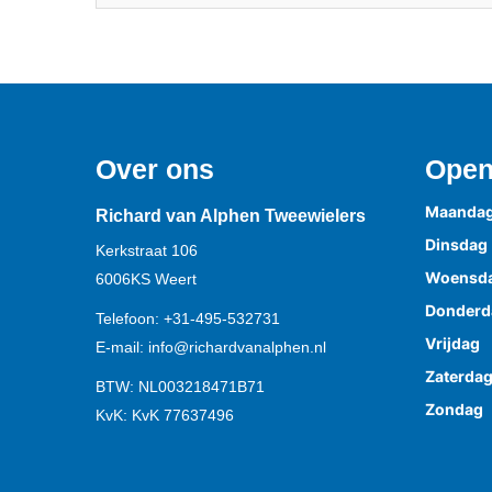
Over ons
Open
Maanda
Richard van Alphen Tweewielers
Dinsdag
Kerkstraat 106
Woensd
6006KS
Weert
Donderd
Telefoon:
+31-495-532731
Vrijdag
E-mail:
info@richardvanalphen.nl
Zaterda
BTW: NL003218471B71
Zondag
KvK: KvK 77637496