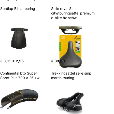
Spatlap Bibia touring
Selle royal Sr 
city/touringsattel premium 
e-bike hz schw.
€ 3,95
€ 2,95
€ 39,90
Continental btb Super 
Trekkingsattel selle smp 
Sport Plus 700 x 25 zw
martin touring