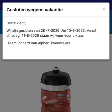
×
Gesloten wegens vakantie
Toggle
Beste klant,
MENU
navigation
Wij zijn gesloten van 28 -7-2026 t/m 10-8-2026. Vanaf
dinsdag 11-8-2026 staan wij weer voor u klaar.
Team Richard van Alphen Tweewielers
Bidon Elite higene supercorsa
rood 750ml