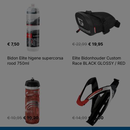
€ 7,50
€ 22,99
€ 19,95
Bidon Elite higene supercorsa 
Elite Bidonhouder Custom 
rood 750ml
Race BLACK GLOSSY / RED
€ 10,95
€ 10,20
€ 14,99
€ 14,00