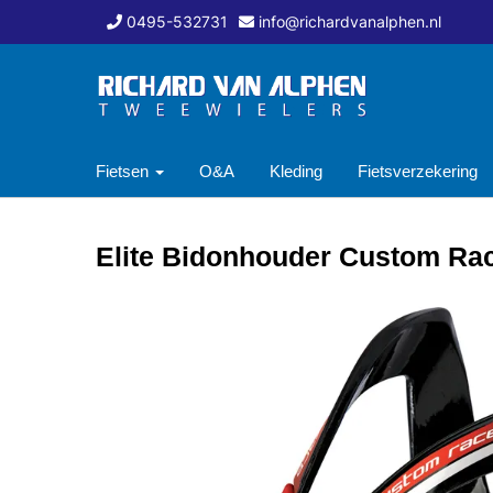
0495-532731
info@richardvanalphen.nl
Fietsen
O&A
Kleding
Fietsverzekering
Elite Bidonhouder Custom R