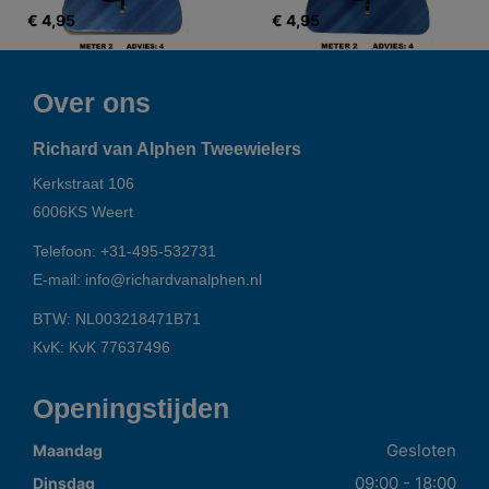
€ 4,95
€ 4,95
Over ons
Richard van Alphen Tweewielers
Kerkstraat 106
6006KS
Weert
Telefoon:
+31-495-532731
E-mail:
info@richardvanalphen.nl
BTW: NL003218471B71
KvK: KvK 77637496
Openingstijden
Gesloten
Maandag
09:00 - 18:00
Dinsdag