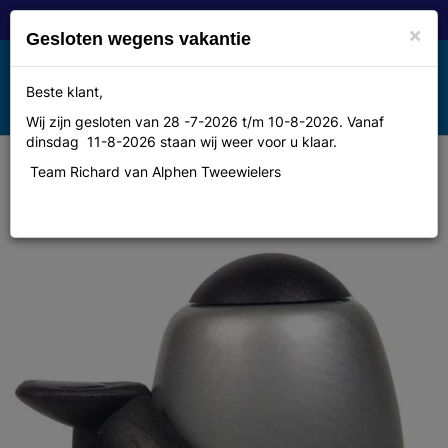
×
Gesloten wegens vakantie
Toggle
Beste klant,
MENU
navigation
Wij zijn gesloten van 28 -7-2026 t/m 10-8-2026. Vanaf
dinsdag 11-8-2026 staan wij weer voor u klaar.
Team Richard van Alphen Tweewielers
Bel Widek decibel xxl
zi(21t/m31mm)