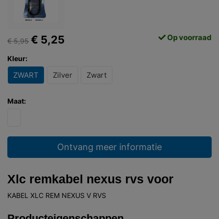
Op voorraad
€ 5,25
€ 5,95
Kleur:
ZWART
Zilver
Zwart
Maat:
Ontvang meer informatie
Xlc remkabel nexus rvs voor
KABEL XLC REM NEXUS V RVS
Producteigenschappen