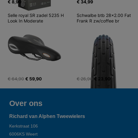
€ 8,90
€ 34,99
Selle royal SR zadel 5235 H 
Schwalbe btb 28x2.00 Fat 
Look In Moderate
Frank R zw/coffee br
€ 64,90
€ 59,90
€ 26,90
€ 23,90
Over ons
Richard van Alphen Tweewielers
Kerkstraat 106
6006KS
Weert