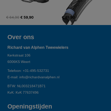
€ 64,90
€ 59,90
€ 45,90
Over ons
Richard van Alphen Tweewielers
Kerkstraat 106
6006KS
Weert
Telefoon:
+31-495-532731
E-mail:
info@richardvanalphen.nl
BTW: NL003218471B71
KvK: KvK 77637496
Openingstijden