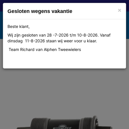
×
Gesloten wegens vakantie
Toggle
Beste klant,
MENU
navigation
Wij zijn gesloten van 28 -7-2026 t/m 10-8-2026. Vanaf
dinsdag 11-8-2026 staan wij weer voor u klaar.
Team Richard van Alphen Tweewielers
Trapasset bsa 127 z/spie alm.cup
z/bout Sunrace