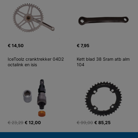
€ 14,50
€ 7,95
IceToolz cranktrekker 04D2 
Kett blad 38 Sram atb alm 
octalink en isis
104
€ 23,29
€ 12,00
€ 99,00
€ 85,25