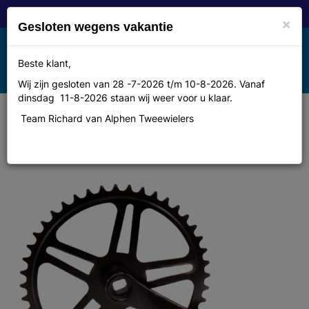
×
Gesloten wegens vakantie
Toggle
Beste klant,
MENU
navigation
Wij zijn gesloten van 28 -7-2026 t/m 10-8-2026. Vanaf
dinsdag 11-8-2026 staan wij weer voor u klaar.
Team Richard van Alphen Tweewielers
Merkloos Crankstel z/spie 44t vinty
1/8 170 zw