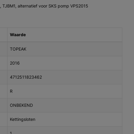
 TJBM1, alternatief voor SKS pomp VPS2015
Waarde
TOPEAK
2016
4712511823462
R
ONBEKEND
Kettingsloten
1