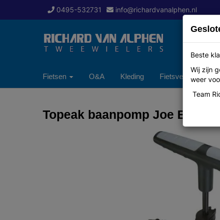
0495-532731
info@richardvanalphen.nl
Geslot
Beste kla
Wij zijn
Fietsen
O&A
Kleding
Fietsverzekering
weer voor
Team Ric
Topeak baanpomp Joe Blow 