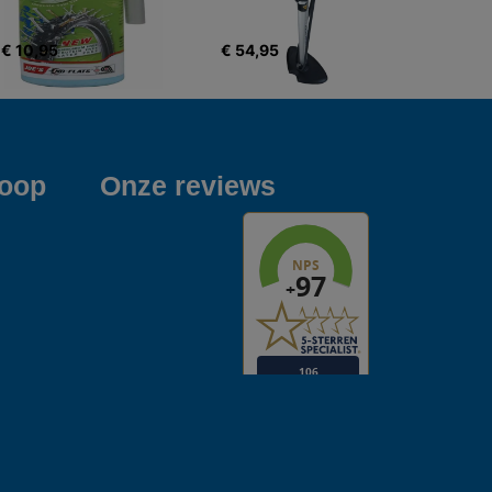
€ 10,95
€ 54,95
koop
Onze reviews