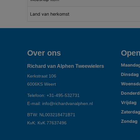
Land van herkomst
Over ons
Open
Maanda
Richard van Alphen Tweewielers
Dinsdag
Kerkstraat 106
Woensd
6006KS
Weert
Donderd
Telefoon:
+31-495-532731
Vrijdag
E-mail:
info@richardvanalphen.nl
Zaterda
BTW: NL003218471B71
Zondag
KvK: KvK 77637496