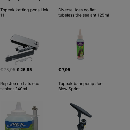
Topeak ketting pons Link 
Diverse Joes no flat 
11
tubeless tire sealant 125ml
€ 28,95
€ 25,95
€ 7,95
Rep Joe no flats eco 
Topeak baanpomp Joe 
sealant 240ml
Blow Sprint