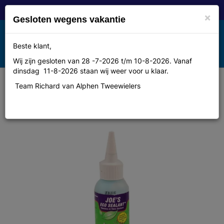
×
Gesloten wegens vakantie
Toggle
Beste klant,
MENU
navigation
Wij zijn gesloten van 28 -7-2026 t/m 10-8-2026. Vanaf
dinsdag 11-8-2026 staan wij weer voor u klaar.
Team Richard van Alphen Tweewielers
Diverse Joes no flat tubeless tire
sealant 125ml