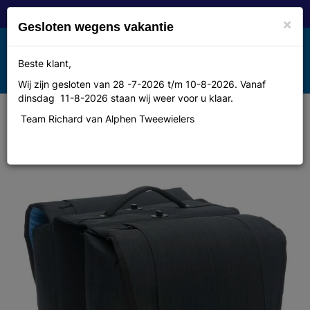
×
Gesloten wegens vakantie
Toggle
Beste klant,
MENU
navigation
Wij zijn gesloten van 28 -7-2026 t/m 10-8-2026. Vanaf
dinsdag 11-8-2026 staan wij weer voor u klaar.
Team Richard van Alphen Tweewielers
Tas New Looxs Avero double
detachable polyester black 182.219