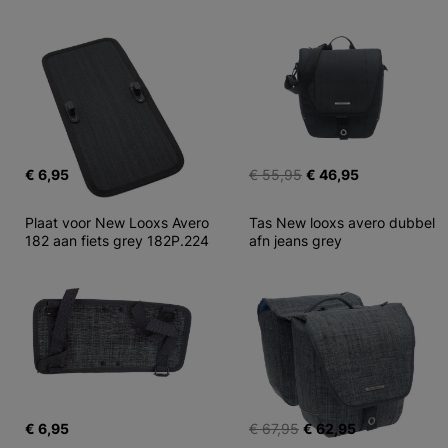
€ 6,95
€ 55,95
€ 46,95
Plaat voor New Looxs Avero 
Tas New looxs avero dubbel 
182 aan fiets grey 182P.224
afn jeans grey
€ 6,95
€ 67,95
€ 62,95