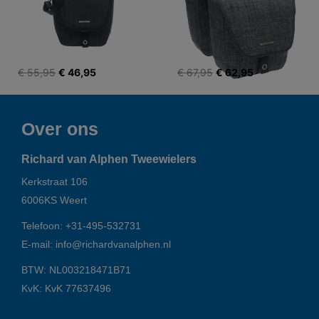
€ 55,95
€ 46,95
€ 67,95
€ 62,95
Over ons
Richard van Alphen Tweewielers
Kerkstraat 106
6006KS
Weert
Telefoon:
+31-495-532731
E-mail:
info@richardvanalphen.nl
BTW: NL003218471B71
KvK: KvK 77637496