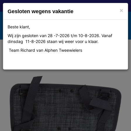
×
Gesloten wegens vakantie
Toggle
Beste klant,
MENU
navigation
Wij zijn gesloten van 28 -7-2026 t/m 10-8-2026. Vanaf
dinsdag 11-8-2026 staan wij weer voor u klaar.
Team Richard van Alphen Tweewielers
Plaat voor New Looxs Avero 182
aan fiets grey 182P.224