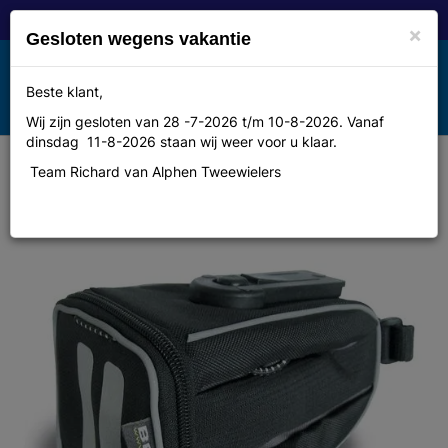
×
Gesloten wegens vakantie
Toggle
Beste klant,
MENU
navigation
Wij zijn gesloten van 28 -7-2026 t/m 10-8-2026. Vanaf
dinsdag 11-8-2026 staan wij weer voor u klaar.
Team Richard van Alphen Tweewielers
Tas Basil zadel sports medium
zwart 1.5liter