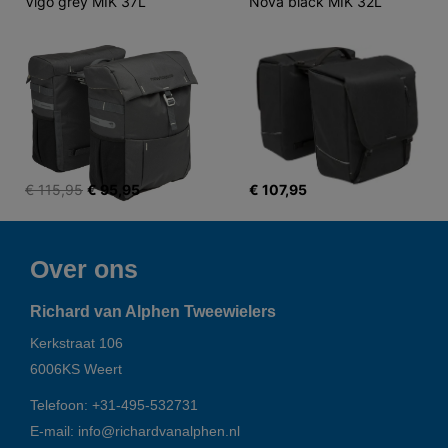
Vigo grey MIK 37L
Nova black MIK 32L
€ 115,95
€ 95,95
€ 107,95
Over ons
Richard van Alphen Tweewielers
Kerkstraat 106
6006KS
Weert
Telefoon:
+31-495-532731
E-mail:
info@richardvanalphen.nl