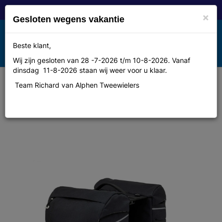
×
Gesloten wegens vakantie
Toggle
Beste klant,
MENU
navigation
Wij zijn gesloten van 28 -7-2026 t/m 10-8-2026. Vanaf
dinsdag 11-8-2026 staan wij weer voor u klaar.
Team Richard van Alphen Tweewielers
New Looxs fietstas dubbel Sports
zwart MIK 32L