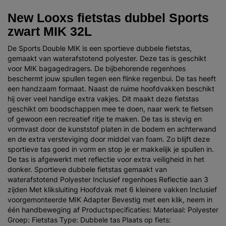
New Looxs fietstas dubbel Sports
zwart MIK 32L
De Sports Double MIK is een sportieve dubbele fietstas,
gemaakt van waterafstotend polyester. Deze tas is geschikt
voor MIK bagagedragers. De bijbehorende regenhoes
beschermt jouw spullen tegen een flinke regenbui. De tas heeft
een handzaam formaat. Naast de ruime hoofdvakken beschikt
hij over veel handige extra vakjes. Dit maakt deze fietstas
geschikt om boodschappen mee te doen, naar werk te fietsen
of gewoon een recreatief ritje te maken. De tas is stevig en
vormvast door de kunststof platen in de bodem en achterwand
en de extra versteviging door middel van foam. Zo blijft deze
sportieve tas goed in vorm en stop je er makkelijk je spullen in.
De tas is afgewerkt met reflectie voor extra veiligheid in het
donker. Sportieve dubbele fietstas gemaakt van
waterafstotend Polyester Inclusief regenhoes Reflectie aan 3
zijden Met kliksluiting Hoofdvak met 6 kleinere vakken Inclusief
voorgemonteerde MIK Adapter Bevestig met een klik, neem in
één handbeweging af Productspecificaties: Materiaal: Polyester
Groep: Fietstas Type: Dubbele tas Plaats op fiets: