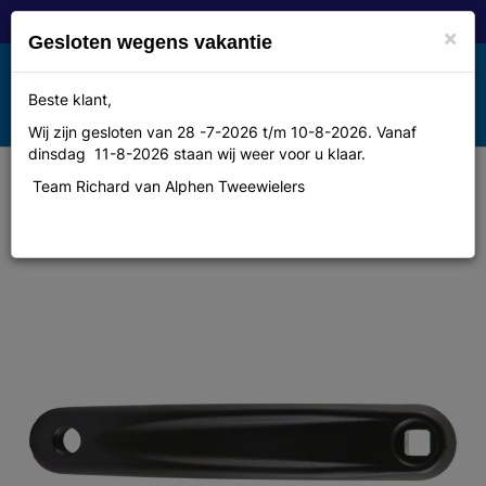
×
Gesloten wegens vakantie
Toggle
Beste klant,
MENU
navigation
Wij zijn gesloten van 28 -7-2026 t/m 10-8-2026. Vanaf
dinsdag 11-8-2026 staan wij weer voor u klaar.
Team Richard van Alphen Tweewielers
Sunrace Crank l sa 170mm mat
zwart vierkant