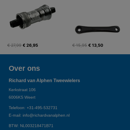
€ 27,99
€ 26,95
€ 15,95
€ 13,50
Over ons
Richard van Alphen Tweewielers
Kerkstraat 106
6006KS
Weert
Telefoon:
+31-495-532731
E-mail:
info@richardvanalphen.nl
BTW: NL003218471B71