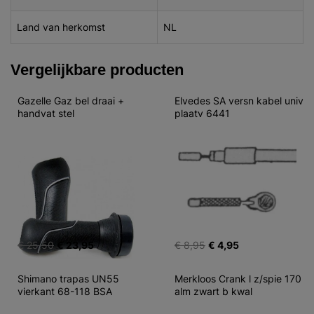
Land van herkomst
NL
Vergelijkbare producten
Gazelle Gaz bel draai + 
Elvedes SA versn kabel univ 
handvat stel
plaatv 6441
€ 25,50
€ 23,95
€ 8,95
€ 4,95
Shimano trapas UN55 
Merkloos Crank l z/spie 170 
vierkant 68-118 BSA
alm zwart b kwal