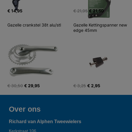
€ 14,95
€ 21,95
€ 21,50
Gazelle crankstel 38t alu/stl
Gazelle Kettingspanner new 
edge 45mm
€ 30,50
€ 29,95
€ 3,25
€ 2,95
Over ons
Richard van Alphen Tweewielers
Kerkstraat 106