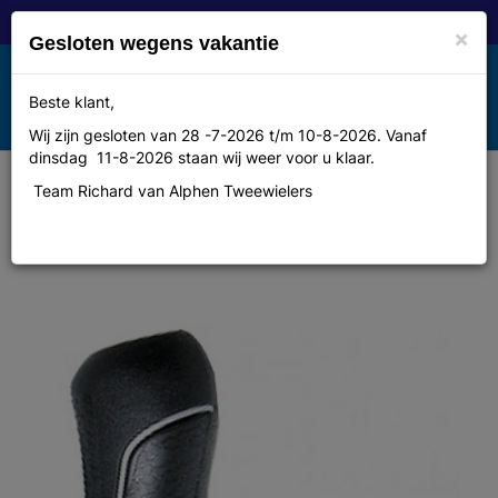
×
Gesloten wegens vakantie
Toggle
Beste klant,
MENU
navigation
Wij zijn gesloten van 28 -7-2026 t/m 10-8-2026. Vanaf
dinsdag 11-8-2026 staan wij weer voor u klaar.
Team Richard van Alphen Tweewielers
Gazelle Gaz bel draai + handvat
stel