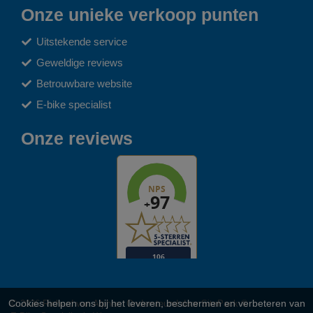
Onze unieke verkoop punten
Uitstekende service
Geweldige reviews
Betrouwbare website
E-bike specialist
Onze reviews
Cookies helpen ons bij het leveren, beschermen en verbeteren van
© 2026 Richard van Alphen. Ondersteund door
SitePack ®