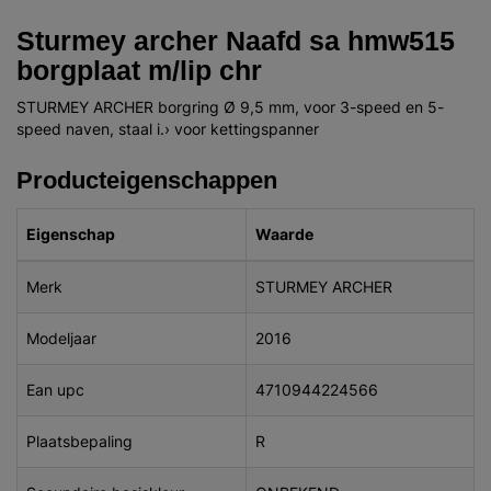
Sturmey archer Naafd sa hmw515
borgplaat m/lip chr
STURMEY ARCHER borgring Ø 9,5 mm, voor 3-speed en 5-
speed naven, staal i.› voor kettingspanner
Producteigenschappen
Eigenschap
Waarde
Merk
STURMEY ARCHER
Modeljaar
2016
Ean upc
4710944224566
Plaatsbepaling
R