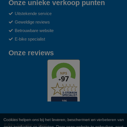
Onze unieke verkoop punten
Uitstekende service
Geweldige reviews
Betrouwbare website
E-bike specialist
Onze reviews
Cookies helpen ons bij het leveren, beschermen en verbeteren van
© 2026 Richard van Alphen. Ondersteund door
SitePack ®
E-Bike Specialist in Weert
onze producten en diensten. Door onze website te gebruiken, gaat