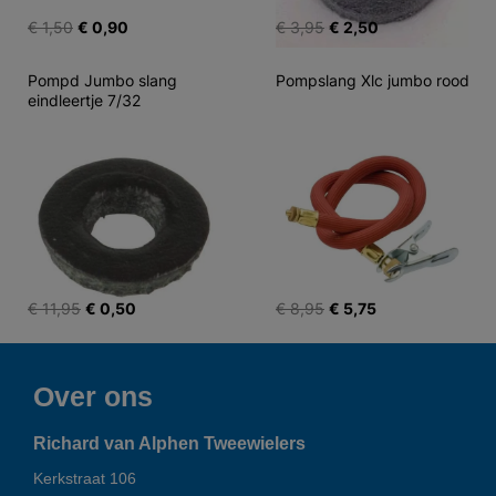
€ 1,50
€ 0,90
€ 3,95
€ 2,50
Pompd Jumbo slang 
Pompslang Xlc jumbo rood
eindleertje 7/32
€ 11,95
€ 0,50
€ 8,95
€ 5,75
Over ons
Richard van Alphen Tweewielers
Kerkstraat 106