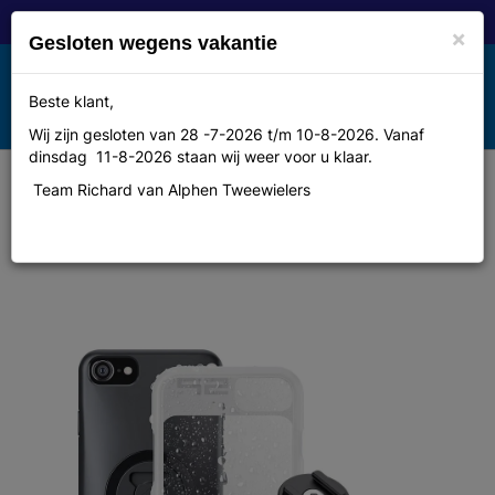
×
Gesloten wegens vakantie
Toggle
Beste klant,
MENU
navigation
Wij zijn gesloten van 28 -7-2026 t/m 10-8-2026. Vanaf
dinsdag 11-8-2026 staan wij weer voor u klaar.
Team Richard van Alphen Tweewielers
Sp connect Telefoonhouder sp
bike bundle ii iphone 6/6s/7/8