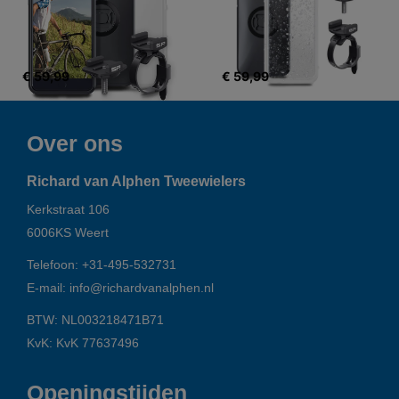
€ 59,99
€ 59,99
Over ons
Richard van Alphen Tweewielers
Kerkstraat 106
6006KS
Weert
Telefoon:
+31-495-532731
E-mail:
info@richardvanalphen.nl
BTW: NL003218471B71
KvK: KvK 77637496
Openingstijden