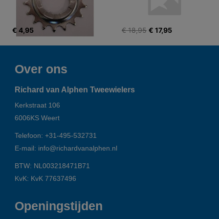
€ 4,95
€ 18,95
€ 17,95
Over ons
Richard van Alphen Tweewielers
Kerkstraat 106
6006KS
Weert
Telefoon:
+31-495-532731
E-mail:
info@richardvanalphen.nl
BTW: NL003218471B71
KvK: KvK 77637496
Openingstijden