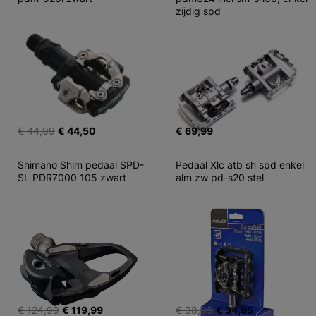
zijdig spd
€ 44,99
€ 44,50
€ 69,99
Shimano Shim pedaal SPD-
Pedaal Xlc atb sh spd enkel 
SL PDR7000 105 zwart
alm zw pd-s20 stel
€ 124,99
€ 119,99
€ 38,95
€ 34,95