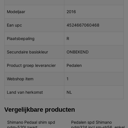
Modeljaar
2016
Ean upc
4524667060468
Plaatsbepaling
R
Secundaire basiskleur
ONBEKEND
Product groep leverancier
Pedalen
Webshop item
1
Land van herkomst
NL
Vergelijkbare producten
Shimano Pedaal shim spd 
Pedalen spd Shimano 
pdm-520l zwart
pdm324 incl sm-sh56, enkel 